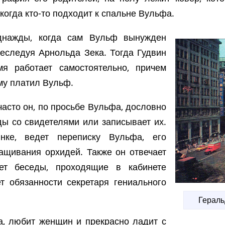
когда кто-то подходит к спальне Вульфа.
днажды, когда сам Вульф вынужден
реследуя Арнольда Зека. Тогда Гудвин
я работает самостоятельно, причем
ему платил Вульф.
часто он, по просьбе Вульфа, дословно
ы со свидетелями или записывает их.
нке, ведет переписку Вульфа, его
ащивания орхидей. Также он отвечает
ует беседы, проходящие в кабинете
т обязанности секретаря гениального
Гераль
а, любит женщин и прекрасно ладит с