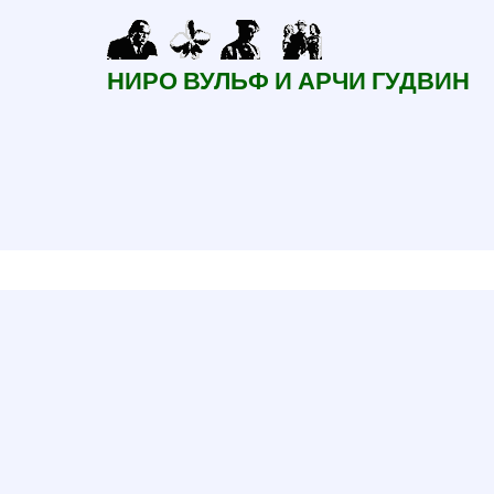
Перейти
к
НИРО ВУЛЬФ И АРЧИ ГУДВИН
основному
содержанию