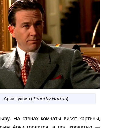
Арчи Гудвин (
Timothy Hutton
)
льфу. На стенах комнаты висят картины,
орым Арчи гордится, а под кроватью —