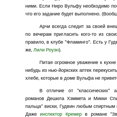
ними. Если Ниро Вульфу необходимо поб
что его задание будет выполнено. (Вообщ
Арчи всегда следит за своей вне
по вечерам пригласить кого-то из свои
правило, в клубе "Фламинго". Есть у Гу
же,
Лили Роуэн
).
Питая огромное уважение к кухне 
нибудь из нью-йоркских аптек перекусит
хлебе, которые в доме Вульфа не привет
В отличие от "классических" а
романов Дешила Хэммета и Микки Спи
пальца" виски, Гудвин любым спиртным 
Даже
инспектор Кремер
в романе "Зво