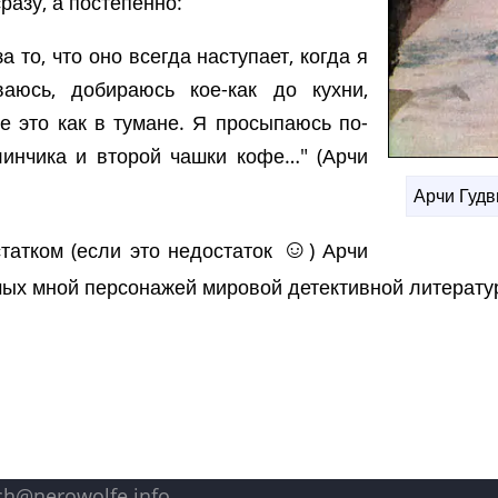
разу, а постепенно:
за то, что оно всегда наступает, когда я
аюсь, добираюсь кое-как до кухни,
е это как в тумане. Я просыпаюсь по-
линчика и второй чашки кофе…" (Арчи
Арчи Гудв
☺
татком (если это недостаток
) Арчи
имых мной персонажей мировой детективной литерату
ch@nerowolfe.info