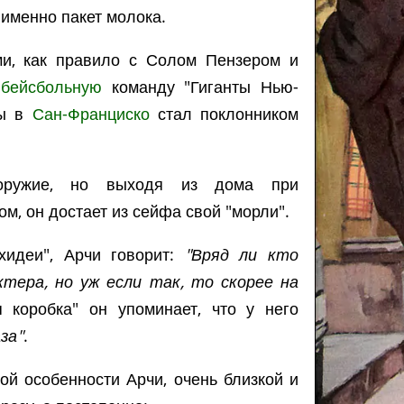
 именно пакет молока.
ми, как правило с Солом Пензером и
а
бейсбольную
команду "Гиганты Нью-
ды в
Сан-Франциско
стал поклонником
оружие, но выходя из дома при
м, он достает из сейфа свой "морли".
хидеи", Арчи говорит:
"Вряд ли кто
тера, но уж если так, то скорее на
 коробка" он упоминает, что у него
за"
.
ой особенности Арчи, очень близкой и