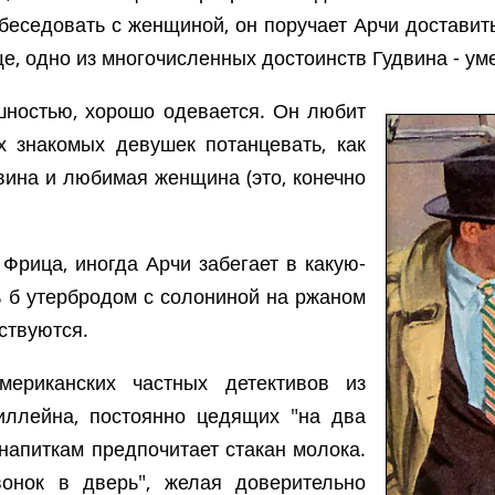
еседовать с женщиной, он поручает Арчи доставить 
е, одно из многочисленных достоинств Гудвина - уме
шностью, хорошо одевается. Он любит
х знакомых девушек потанцевать, как
двина и любимая женщина (это, конечно
Фрица, иногда Арчи забегает в какую-
ь б утербродом с солониной на ржаном
ствуются.
мериканских частных детективов из
ллейна, постоянно цедящих "на два
напиткам предпочитает стакан молока.
нок в дверь", желая доверительно