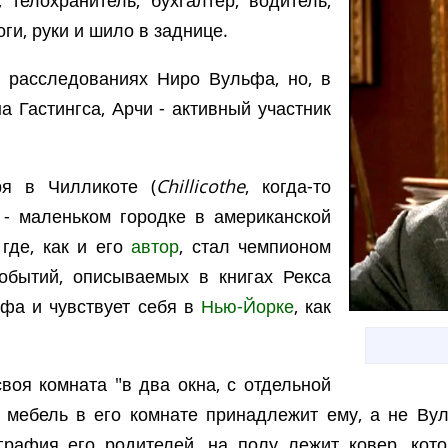
, телохранитель, бухгалтер, водитель,
ги, руки и шило в заднице.
о расследованиях Ниро Вульфа, но, в
а Гастингса, Арчи - активный участник
ря в Чилликоте (
Chillicothe
, когда-то
 - маленьком городке в американской
 где, как и его
автор
, стал чемпионом
обытий, описываемых в книгах Рекса
ьфа и чувствует себя в
Нью-Йорке
, как
воя комната "в два окна, с отдельной
о мебель в его комнате принадлежит ему, а не Ву
рафия его родителей, на полу лежит ковер, кот