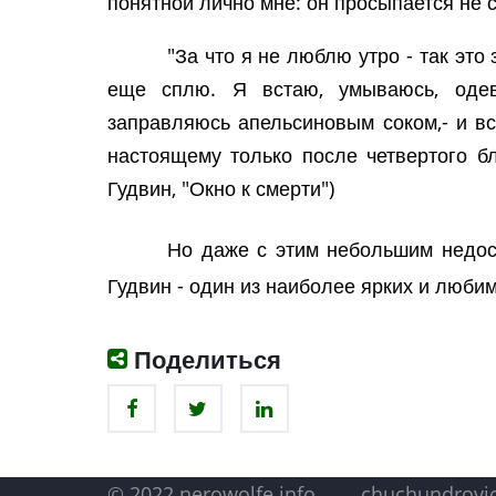
понятной лично мне: он просыпается не с
"За что я не люблю утро - так это 
еще сплю. Я встаю, умываюсь, одев
заправляюсь апельсиновым соком,- и вс
настоящему только после четвертого б
Гудвин, "Окно к смерти")
Но даже с этим небольшим недос
Гудвин - один из наиболее ярких и люб
Поделиться
© 2022 nerowolfe.info
chuchundrovi