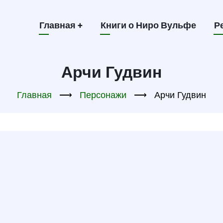
Main
Главная
+
Книги о Ниро Вульфе
Р
navigation
Арчи Гудвин
Главная
⟶
Персонажи
⟶
Арчи Гудвин