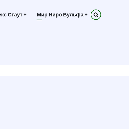
екс Стаут
+
Мир Ниро Вульфа
+