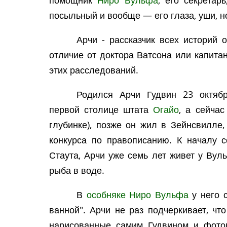
помощник
Ниро Вульфа
, его секретарь
посыльный и вообще — его глаза, уши, но
Арчи - рассказчик всех историй 
отличие от доктора Ватсона или капитан
этих расследований.
Родился Арчи Гудвин 23 октяб
первой столице штата
Огайо
, а сейчас
глубинке), позже он жил в Зейнсвилле,
конкурса по правописанию. К началу с
Стаута, Арчи уже семь лет живет у Вул
рыба в воде.
В
особняке Ниро Вульфа
у него с
ванной". Арчи не раз подчеркивает, чт
нарисованные самим Гудвином и фотог